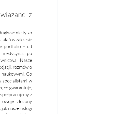
związane z 
?
ugiwać nie tylko 
ziałań w zakresie 
 portfolio – od 
, medycyna, po 
ownictwa. Nasze 
jacji, rozmów o 
 naukowymi. Co 
specjalistami w 
, co gwarantuje, 
spółpracujemy z 
rowuje złożony 
jak nasze usługi 