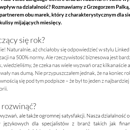
wpływ na działalność? Rozmawiamy z Grzegorzem Palką,
partnerem obu marek, który z charakterystycznym dla si
kulisy mijających miesięcy.
zący się rok?
! Naturalnie, aż chciałoby się odpowiedzieć w stylu LinkedIn
zacji na 500% normy. Ale rzeczywistość biznesowa jest bardz
, wiedzieliśmy, że czeka nas wiele wyzwań oraz kilkanaście 
wały nas dumą. Nie przypuszczałem jednak, że na koniec ro
wnością się pod tym podpisze – że był to jeden z najbardzie
rii.
 rozwinąć?
 wyzwań, ale także ogromnej satysfakcji. Nasza działalność o
językowych dla specjalistów z branż takich jak finans