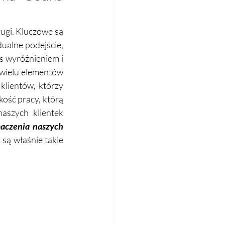
ugi. Kluczowe są 
ualne podejście, 
s wyróżnieniem i 
 wielu elementów 
lientów, którzy 
kość pracy, którą 
szych klientek 
aczenia naszych 
 są właśnie takie 