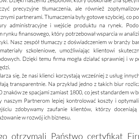
ków. Dzięki naszemu zespołowi, który doskonale zna specyfi
rczyć precyzyjne tłumaczenia, ale również zoptymalizow
cznymi partnerami. Tłumaczenia były gotowe szybciej, co poz
ury administracyjne i wejście produktu na rynek. Podo
m rynku finansowego, który potrzebował wsparcia w analizie
yki. Nasz zespół tłumaczy z doświadczeniem w branży ban
ateriały szkoleniowe, umożliwiając klientowi skuteczni
owych. Dzięki temu firma mogła działać sprawniej i w pe
ędzi.
rza się, że nasi klienci korzystają wcześniej z usług innych
łają transparentnie. Na przykład jedno z takich biur rozlic
 znaków ze spacjami zamiast 1800, co jest standardem w b
 naszym Partnerom lepiej kontrolować koszty i optymaliz
jściu zdobywamy zaufanie klientów, którzy doceniają
gażowanie w rozwój ich biznesu.
go otrzymali Państwo certyfikat Fi