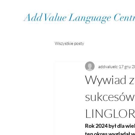
Add Value Language Cent
Wszystkie posty
addvaluelc
17 gru 
Wywiad z
sukcesów i
LINGLO
Rok 2024 był dla wie
ten okres wyglądał 