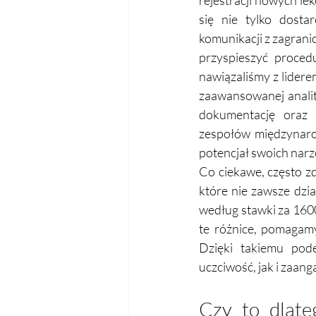
rejestracji nowych le
się nie tylko dosta
komunikacji z zagrani
przyspieszyć proced
nawiązaliśmy z lidere
zaawansowanej analit
dokumentację oraz m
zespołów międzynarod
potencjał swoich narz
Co ciekawe, często zda
które nie zawsze dzia
według stawki za 1600
te różnice, pomagamy
Dzięki takiemu pode
uczciwość, jak i zaan
Czy to dlate