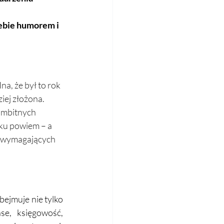
 
ebie humorem i 
a, że był to rok 
iej złożona. 
ambitnych 
ku powiem – a 
j wymagających 
bejmuje nie tylko 
e, księgowość, 