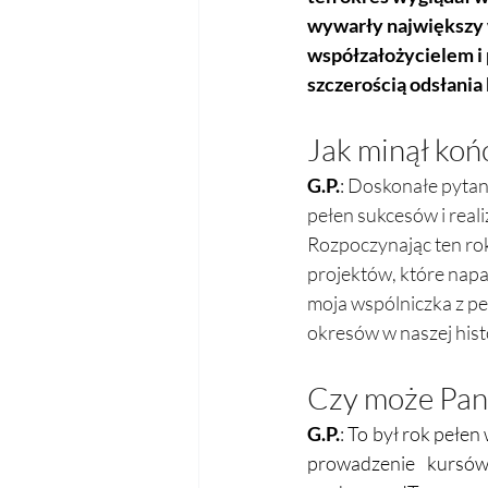
wywarły największy 
współzałożycielem i 
szczerością odsłania 
Jak minął końc
G.P.
: 
Doskonałe pytanie
pełen sukcesów i reali
Rozpoczynając ten rok
projektów, które napa
moja wspólniczka z pe
okresów w naszej histo
Czy może Pan
G.P.
: To był rok pełen
prowadzenie kursów 