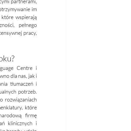
ymi partnerami, 
otrzymywanie im 
które wspierają 
ości, pełnego 
tensywnej pracy, 
roku?
uage Centre i 
o dla nas, jak i 
nia tłumaczeń i 
alnych potrzeb. 
 rozwiązaniach 
nklatury, które 
arodową firmę 
 klinicznych i 