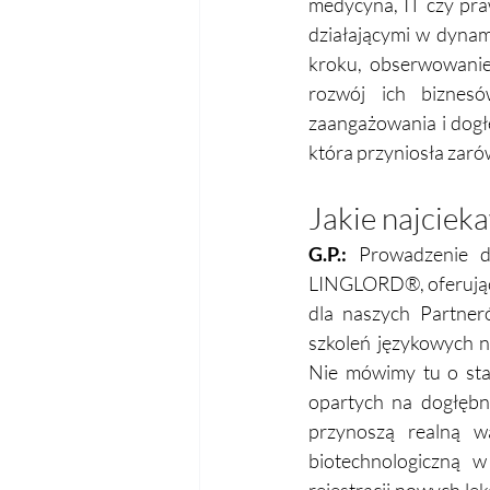
medycyna, IT czy pra
działającymi w dynam
kroku, obserwowanie 
rozwój ich biznesó
zaangażowania i dogłę
która przyniosła zarów
Jakie najciek
G.P.:
 Prowadzenie d
LINGLORD®, oferującyc
dla naszych Partneró
szkoleń językowych n
Nie mówimy tu o sta
opartych na dogłębny
przynoszą realną wa
biotechnologiczną w