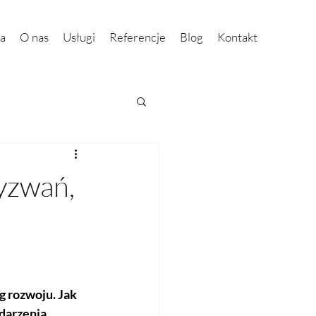
na
O nas
Usługi
Referencje
Blog
Kontakt
yzwań,
 rozwoju. Jak 
darzenia 