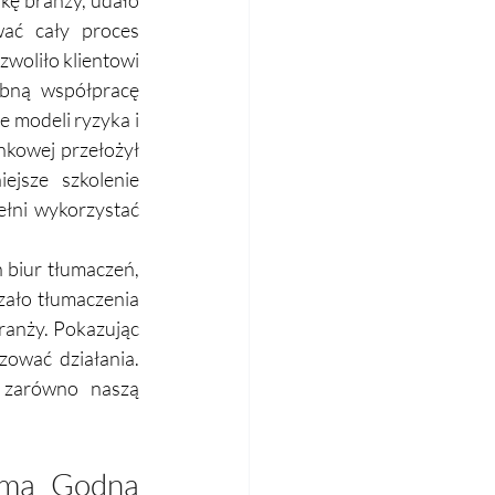
kę branży, udało 
ać cały proces 
woliło klientowi 
bną współpracę 
 modeli ryzyka i 
kowej przełożył 
ejsze szkolenie 
łni wykorzystać 
 biur tłumaczeń, 
zało tłumaczenia 
ranży. Pokazując 
ować działania. 
 zarówno naszą 
rma Godna 