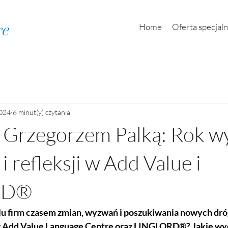
re
Home
Oferta specjal
2024
6 minut(y) czytania
 Grzegorzem Palką: Rok w
 refleksji w Add Value i
RD®
lu firm czasem zmian, wyzwań i poszukiwania nowych dróg
w Add Value Language Centre oraz LINGLORD®? Jakie wy