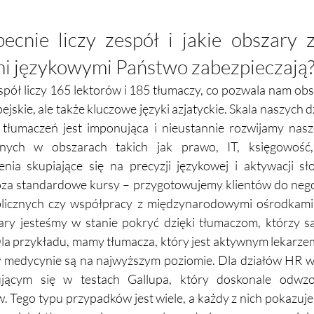
ecnie liczy zespół i jakie obszary 
i językowymi Państwo zabezpieczają
pół liczy 165 lektorów i 185 tłumaczy, co pozwala nam obsł
ejskie, ale także kluczowe języki azjatyckie. Skala naszych d
tłumaczeń jest imponująca i nieustannie rozwijamy nasze
cznych w obszarach takich jak prawo, IT, księgowość
ia skupiające się na precyzji językowej i aktywacji sł
za standardowe kursy – przygotowujemy klientów do negoc
blicznych czy współpracy z międzynarodowymi ośrodkami
ry jesteśmy w stanie pokryć dzięki tłumaczom, którzy są 
la przykładu, mamy tłumacza, który jest aktywnym lekarzem
w medycynie są na najwyższym poziomie. Dla działów HR w
ującym się w testach Gallupa, który doskonale odwzo
 Tego typu przypadków jest wiele, a każdy z nich pokazuje, 