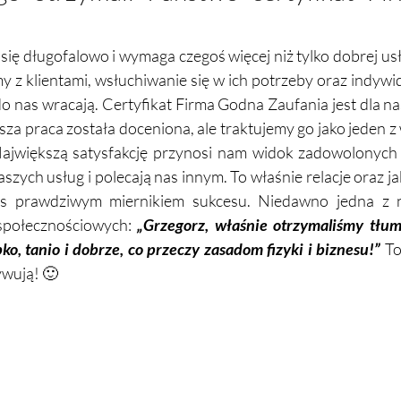
się długofalowo i wymaga czegoś więcej niż tylko dobrej usł
my z klientami, wsłuchiwanie się w ich potrzeby oraz indywid
 do nas wracają. Certyfikat Firma Godna Zaufania jest dla na
za praca została doceniona, ale traktujemy go jako jeden z
Największą satysfakcję przynosi nam widok zadowolonych k
aszych usług i polecają nas innym. To właśnie relacje oraz ja
as prawdziwym miernikiem sukcesu. Niedawno jedna z na
społecznościowych:
„Grzegorz, właśnie otrzymaliśmy tłum
ko, tanio i dobrze, co przeczy zasadom fizyki i biznesu!”
To
ywują! 🙂