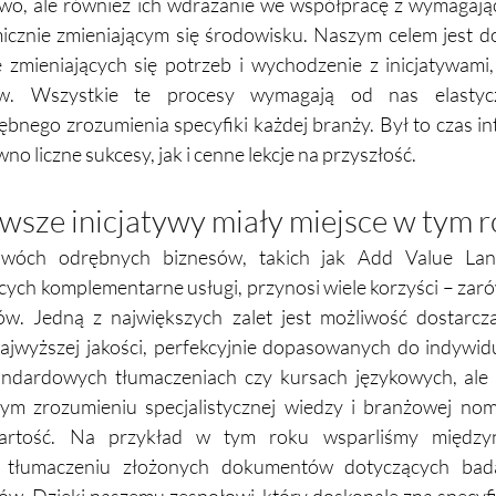
wo, ale również ich wdrażanie we współpracę z wymagając
icznie zmieniającym się środowisku. Naszym celem jest d
zmieniających się potrzeb i wychodzenie z inicjatywami, 
w. Wszystkie te procesy wymagają od nas elastyczn
bnego zrozumienia specyfiki każdej branży. Był to czas in
no liczne sukcesy, jak i cenne lekcje na przyszłość.
awsze inicjatywy miały miejsce w tym 
wóch odrębnych biznesów, takich jak Add Value Lang
h komplementarne usługi, przynosi wiele korzyści – zarówn
w. Jedną z największych zalet jest możliwość dostarcza
ajwyższej jakości, perfekcyjnie dopasowanych do indywidu
ndardowych tłumaczeniach czy kursach językowych, ale o
m zrozumieniu specjalistycznej wiedzy i branżowej nome
rtość.
 Na
 przykład w tym roku wsparliśmy międzyn
 tłumaczeniu złożonych dokumentów dotyczących badań