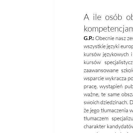
A ile osób ob
kompetencjam
G.P.:
 Obecnie nasz zes
wszystkie języki europ
kursów językowych i 
kursów specjalisty
zaawansowane szkolen
wsparcie wykracza po
pracę, wystąpień pu
ważne, te same obsza
swoich dziedzinach. D
że jego tłumaczenia 
tłumaczem specjaliz
charakter kandydatów.