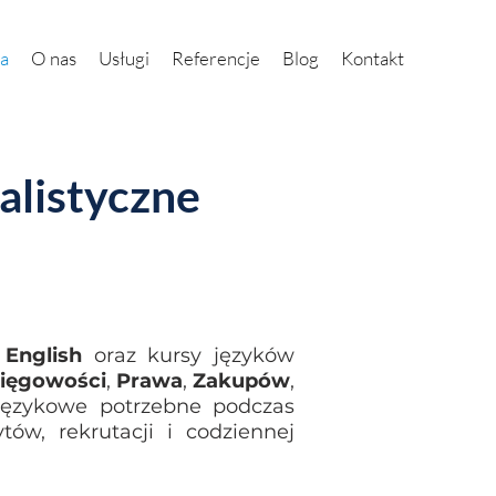
na
O nas
Usługi
Referencje
Blog
Kontakt
jalistyczne
 English
oraz kursy języków
ięgowości
,
Prawa
,
Zakupów
,
 językowe potrzebne podczas
tów, rekrutacji i codziennej