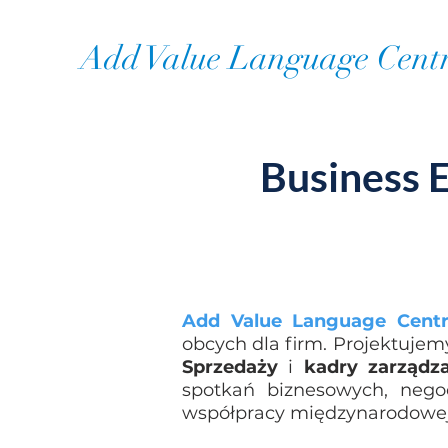
Add Value Language Cent
Business E
Add Value Language Cent
obcych dla firm. Projektuje
Sprzedaży
i
kadry zarządza
spotkań biznesowych, negocj
współpracy międzynarodowej