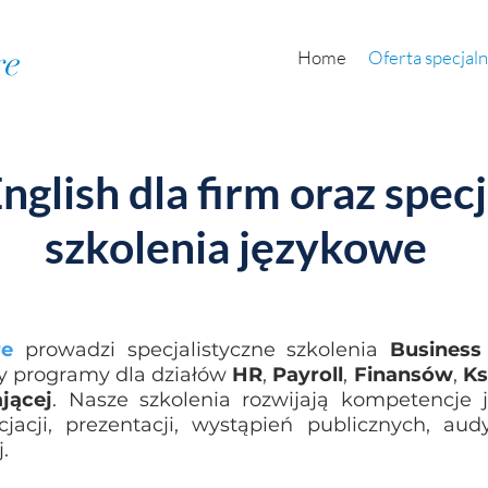
re
Home
Oferta specjal
nglish dla firm oraz spec
szkolenia językowe
re
prowadzi specjalistyczne szkolenia
Business
my programy dla działów
HR
,
Payroll
,
Finansów
,
Ks
jącej
. Nasze szkolenia rozwijają kompetencje
acji, prezentacji, wystąpień publicznych, audy
.