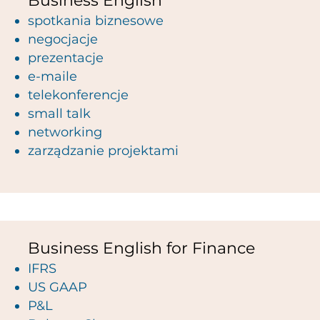
Business English
spotkania biznesowe
negocjacje
prezentacje
e-maile
telekonferencje
small talk
networking
zarządzanie projektami
Business English for Finance
IFRS
US GAAP
P&L