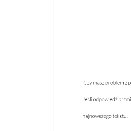
 Czy masz problem z podjęciem decyzji, jak rozpocząć i zakończyć e-maile w języku angielskim? 
Jeśli odpowiedź brzmi
najnowszego tekstu. 