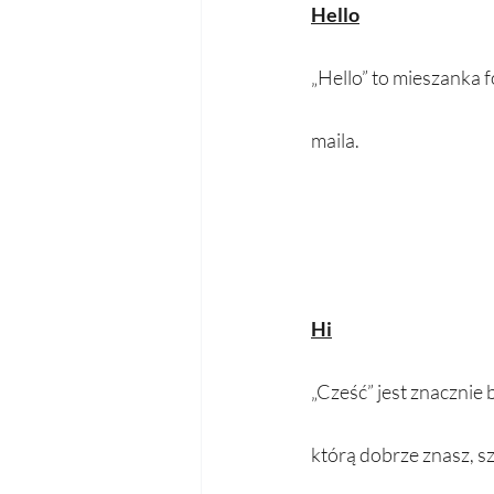
Hello
„Hello” to mieszanka f
maila.
Hi
„Cześć” jest znacznie
którą dobrze znasz, sz