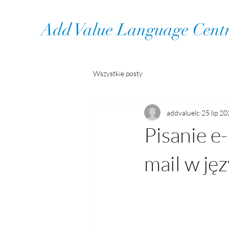
Add Value Language Cent
Wszystkie posty
addvaluelc
25 lip 2
Pisanie e-
mail w ję