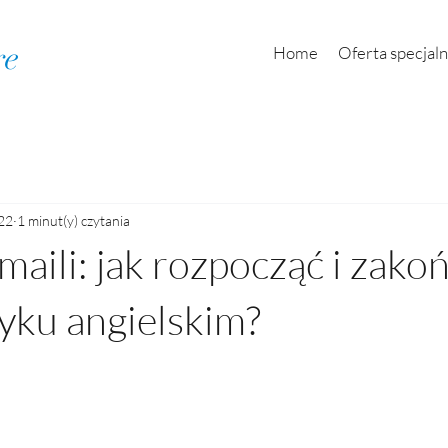
re
Home
Oferta specjal
022
1 minut(y) czytania
maili: jak rozpocząć i zako
zyku angielskim?