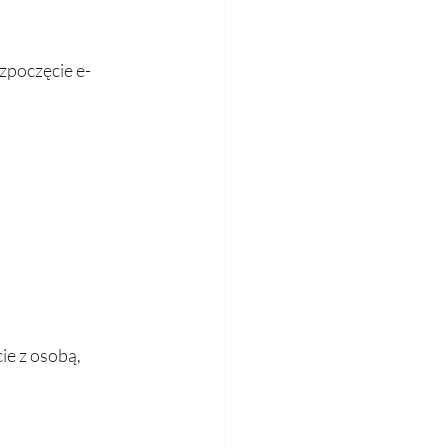
ozpoczęcie e-
e z osobą, 