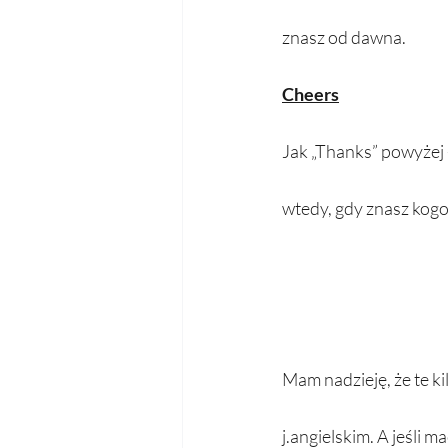
znasz od dawna.
Cheers
Jak „Thanks” powyżej 
wtedy, gdy znasz kogo
Mam nadzieję, że te 
j.angielskim. A jeśli m