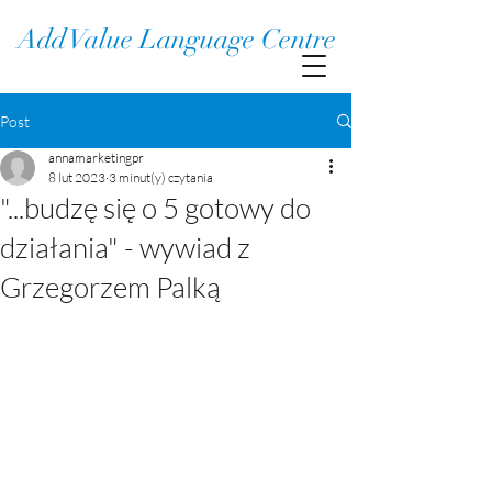
Add Value Language Centre
Post
annamarketingpr
8 lut 2023
3 minut(y) czytania
"...budzę się o 5 gotowy do
działania" - wywiad z
Grzegorzem Palką