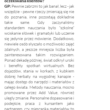
oczekiwania klientów?
GP: 
Pewnie zabrzmi to jak banał, lecz - jak 
wszędzie - pewne rzeczy zmieniają się nie 
do poznania, inne pozostają dokładnie 
takie same. Gdy zaczynaliśmy 
standardem nauczania było “szkolne” 
wciskanie słówek i gramatyki lub uczenie 
się jedynie przez mówienie. Dodatkowo, 
niewiele osób słyszało o możliwości zajęć 
zdalnych, a jeszcze mniejsza liczba była 
zainteresowana takim rozwiązaniem. 
Ponad dekadę później, świat odkrył uroki 
i benefity spotkań wirtualnych. Bez 
dojazdów, stania w korkach, z kubkiem 
dobrej herbaty na wygodnej kanapie - 
mając dostęp do narzędzi i materiałów z 
całego świata. Metody nauczania, mocno 
promowane przez Add Value, również 
uległy zmianie. Personalne dopasowanie i 
podejście, praca z kursantem jako 
partnerem, czy mieszanka materiałów to 