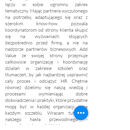
łączy w sobie ogromny zakres 
tematyczny. Mając partnera wyczulonego 
na potrzeby, adaptującego się oraz z 
szerokim know-how, pozwala 
koordynatorom od strony klienta skupić 
się na wyzwaniach stojących 
bezpośrednio przed firmą, a nie na 
nadzorze partnerów biznesowych. Add 
Value ze swojej strony przejmuje 
całkowicie organizację i koordynację 
działań w zakresie szkoleń oraz 
tłumaczeń, by jak najbardziej usprawnić 
cały proces i odciążyć HR. Chętnie 
również dzielimy się naszą wiedzą i 
procesami wymieniając dobre 
doświadczenia i praktyki, które przydatne 
mogą być w każdej organizacji i na 
każdym szczeblu. Wracam tutaj do 
naszego hasła przewodniego - 
komunikacja łączy. Add Value wspomaga 