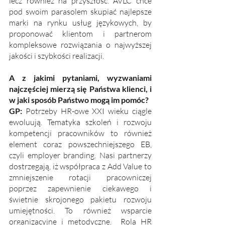
lecz również na przyszłość. AVLC chce 
pod swoim parasolem skupiać najlepsze 
marki na rynku usług językowych, by 
proponować klientom i partnerom 
kompleksowe rozwiązania o najwyższej 
jakości i szybkości realizacji.
A z jakimi pytaniami, wyzwaniami 
najczęściej mierzą się Państwa klienci, i 
w jaki sposób Państwo mogą im pomóc? 
GP: 
Potrzeby HR-owe XXI wieku ciągle 
ewoluują. Tematyka szkoleń i rozwoju 
kompetencji pracowników to również 
element coraz powszechniejszego EB, 
czyli employer branding. Nasi partnerzy 
dostrzegają, iż współpraca z Add Value to 
zmniejszenie rotacji pracowniczej 
poprzez zapewnienie ciekawego i 
świetnie skrojonego pakietu rozwoju 
umiejętności. To również wsparcie 
organizacyjne i metodyczne.  Rola HR 