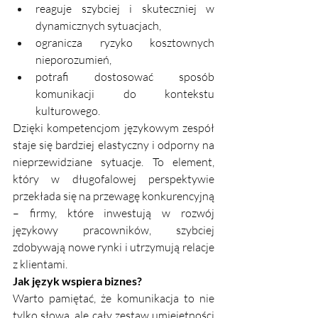
reaguje szybciej i skuteczniej w 
dynamicznych sytuacjach,
ogranicza ryzyko kosztownych 
nieporozumień,
potrafi dostosować sposób 
komunikacji do kontekstu 
kulturowego.
Dzięki kompetencjom językowym zespół 
staje się bardziej elastyczny i odporny na 
nieprzewidziane sytuacje. To element, 
który w długofalowej perspektywie 
przekłada się na przewagę konkurencyjną 
– firmy, które inwestują w rozwój 
językowy pracowników, szybciej 
zdobywają nowe rynki i utrzymują relacje 
z klientami.
Jak język wspiera biznes?
Warto pamiętać, że komunikacja to nie 
tylko słowa, ale cały zestaw umiejętności 