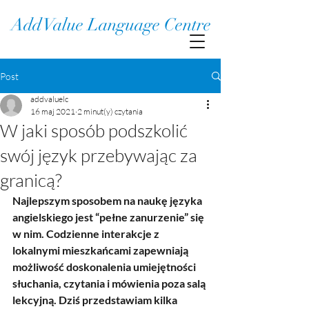
Add Value Language Centre
Post
addvaluelc
16 maj 2021
2 minut(y) czytania
W jaki sposób podszkolić
swój język przebywając za
granicą?
Najlepszym sposobem na naukę języka 
angielskiego jest “pełne zanurzenie” się 
w nim. Codzienne interakcje z 
lokalnymi mieszkańcami zapewniają 
możliwość doskonalenia umiejętności 
słuchania, czytania i mówienia poza salą 
lekcyjną. Dziś przedstawiam kilka 