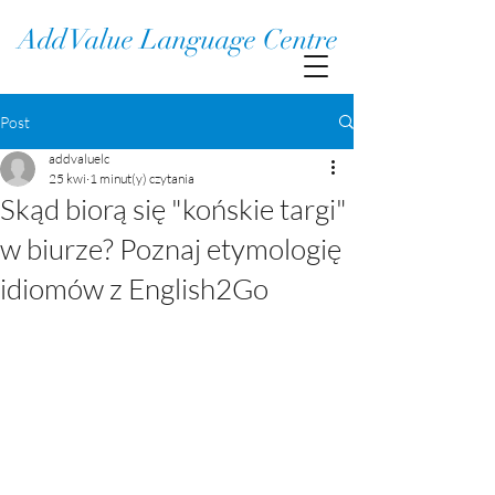
Add Value Language Centre
Post
addvaluelc
25 kwi
1 minut(y) czytania
Skąd biorą się "końskie targi"
w biurze? Poznaj etymologię
idiomów z English2Go