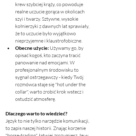
krew szybciej krąży, co powoduje 
realne uczucie gorąca w okolicach 
szyi i twarzy. Sztywne, wysokie 
kołnierzyki z dawnych lat sprawiały, 
że to uczucie było wyjątkowo 
nieprzyjemne i klaustrofobiczne.
Obecne użycie:
 Używamy go, by 
opisać kogoś, kto zaczyna tracić 
panowanie nad emocjami. W 
profesjonalnym środowisku to 
sygnał ostrzegawczy - kiedy Twój 
rozmówca staje się "hot under the 
collar", warto zrobić krok wstecz i 
ostudzić atmosferę.
Dlaczego warto to wiedzieć?
Język to nie tylko narzędzie komunikacji, 
to zapis naszej historii. Znając korzenie 
"horse-trading", łatwiej zrozumiesz, że w 