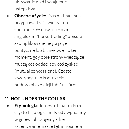
ukrywanie wad i wzajemne 
ustępstwa.
Obecne użycie:
 Dziś nikt nie musi 
przyprowadzać zwierząt na 
spotkanie. W nowoczesnym 
angielskim "horse-trading" opisuje 
skomplikowane negocjacje 
polityczne lub biznesowe. To ten 
moment, gdy obie strony wiedzą, że 
muszą coś oddać, aby coś zyskać 
(mutual concessions). Często 
słyszymy to w kontekście 
budowania koalicji lub fuzji firm.
👔 
HOT UNDER THE COLLAR
Etymologia:
 Ten zwrot ma podłoże 
czysto fizjologiczne. Kiedy wpadamy 
w gniew lub czujemy silne 
zażenowanie, nasze tętno rośnie, a 