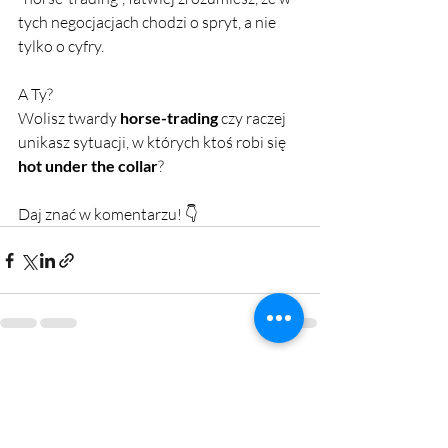
tych negocjacjach chodzi o spryt, a nie 
tylko o cyfry.
A Ty? 
Wolisz twardy 
horse-trading
 czy raczej 
unikasz sytuacji, w których ktoś robi się 
hot under the collar
?
Daj znać w komentarzu! 👇
Ostatnie posty
Zobacz wszystkie