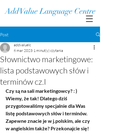
Add Value Language Centre
Post
addvaluelc
6 mar 2023
1 minut(y) czytania
Słownictwo marketingowe:
lista podstawowych słów i
terminów cz.I
Czy są na sali marketingowcy? : ) 
Wiemy, że tak! Dlatego dziś 
przygotowaliśmy specjalnie dla Was 
listę podstawowych słów i terminów. 
Zapewne znacie je w j.polskim, ale czy 
w angielskim także? Przekonajcie się!