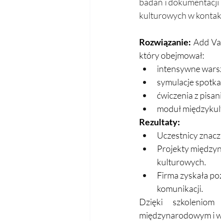
badań i dokumentacji 
kulturowych w kontak
Rozwiązanie:
 Add Va
który obejmował:
intensywne warsz
symulacje spotka
ćwiczenia z pisan
moduł międzykult
Rezultaty:
Uczestnicy znacz
Projekty międzyn
kulturowych.
Firma zyskała po
komunikacji.
Dzięki szkoleniom
międzynarodowym i wz