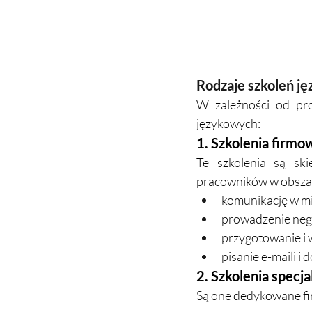
Rodzaje szkoleń j
W zależności od pro
językowych:
1. Szkolenia firmo
Te szkolenia są sk
pracowników w obszar
komunikację w 
prowadzenie nego
przygotowanie i 
pisanie e-maili 
2. Szkolenia specja
Są one dedykowane fir