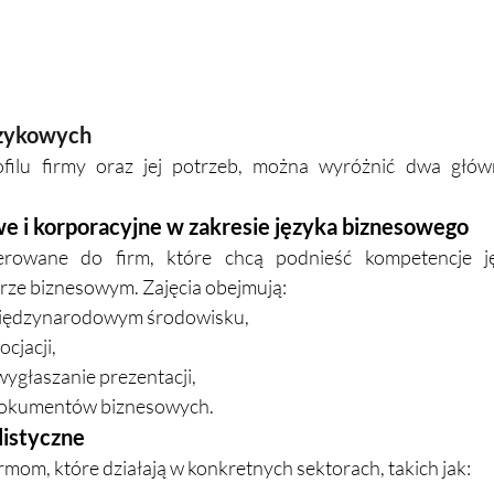
ęzykowych
filu firmy oraz jej potrzeb, można wyróżnić dwa główn
we i korporacyjne w zakresie języka biznesowego
ierowane do firm, które chcą podnieść kompetencje j
ze biznesowym. Zajęcia obejmują:
międzynarodowym środowisku,
cjacji,
wygłaszanie prezentacji,
i dokumentów biznesowych.
listyczne
mom, które działają w konkretnych sektorach, takich jak: