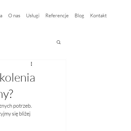
na
O nas
Usługi
Referencje
Blog
Kontakt
kolenia
my?
znych potrzeb. 
jmy się bliżej 