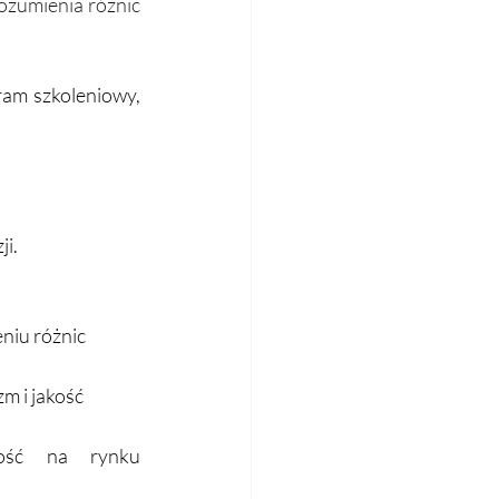
ozumienia różnic 
am szkoleniowy, 
ji.
niu różnic 
m i jakość 
ość na rynku 