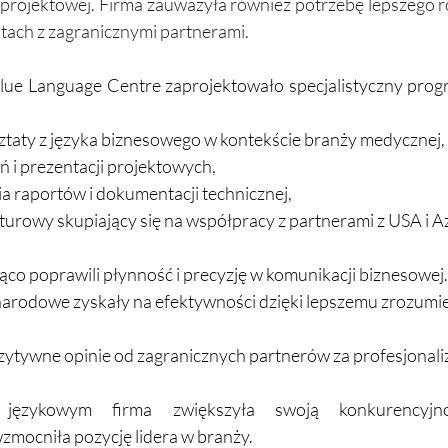
projektowej. Firma zauważyła również potrzebę lepszego r
tach z zagranicznymi partnerami.
lue Language Centre zaprojektowało specjalistyczny progr
taty z języka biznesowego w kontekście branży medycznej,
ń i prezentacji projektowych,
ia raportów i dokumentacji technicznej,
urowy skupiający się na współpracy z partnerami z USA i Az
ąco poprawili płynność i precyzję w komunikacji biznesowej.
arodowe zyskały na efektywności dzięki lepszemu zrozumie
zytywne opinie od zagranicznych partnerów za profesjonaliz
 językowym firma zwiększyła swoją konkurencyjn
mocniła pozycję lidera w branży.