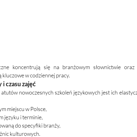
tyczne koncentrują się na branżowym słownictwie oraz u
ą kluczowe w codziennej pracy.
 i czasu zajęć
atutów nowoczesnych szkoleń językowych jest ich elastycz
ym miejscu w Polsce,
 języku i terminie,
waną do specyfiki branży,
żnic kulturowych.