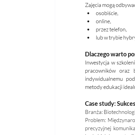
Zajęcia mogą odbywać
osobiście,
online,
przez telefon,
lub w trybie hy
Dlaczego warto po
Inwestycja w szkolen
pracowników oraz b
indywidualnemu pode
metody edukacji ideal
Case study: Sukces
Branża: Biotechnolog
Problem: Międzynarod
precyzyjnej komunika