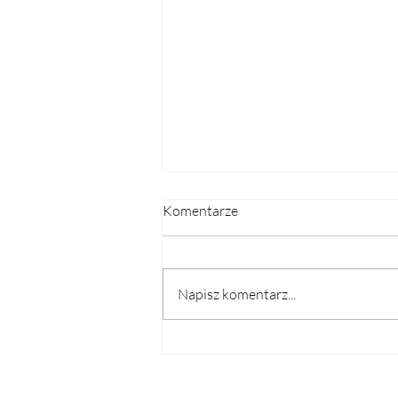
Komentarze
Napisz komentarz...
"In black and white" - skąd
wzięło się to pojęcie i jak
stosować je w biznesie?