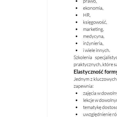
prawo,
ekonomia,
HR,
księgowość,
marketing,
medycyna,
inżynieria,
i wiele innych.
Szkolenia specjalis
praktycznych, które s
Elastyczność formy
Jednym z kluczowych 
zapewnia:
zajęcia w dowoln
lekcje w dowolnym
tematykę dostoso
uwzględnienie ró