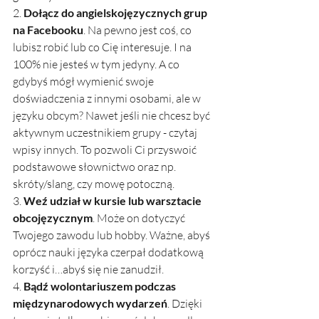
2. 
Dołącz do angielskojęzycznych grup 
na Facebooku
. Na pewno jest coś, co 
lubisz robić lub co Cię interesuje. I na 
100% nie jesteś w tym jedyny. A co 
gdybyś mógł wymienić swoje 
doświadczenia z innymi osobami, ale w 
języku obcym? Nawet jeśli nie chcesz być 
aktywnym uczestnikiem grupy - czytaj 
wpisy innych. To pozwoli Ci przyswoić 
podstawowe słownictwo oraz np. 
skróty/slang, czy mowę potoczną. 
3. 
Weź udział w kursie lub warsztacie 
obcojęzycznym
. Może on dotyczyć 
Twojego zawodu lub hobby. Ważne, abyś 
oprócz nauki języka czerpał dodatkową 
korzyść i…abyś się nie zanudził. 
4.
 Bądź wolontariuszem podczas 
międzynarodowych wydarzeń
. Dzięki 