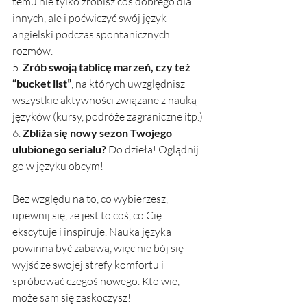
temu nie tylko zrobisz coś dobrego dla 
innych, ale i poćwiczyć swój język 
angielski podczas spontanicznych 
rozmów. 
5. 
Zrób swoją tablicę marzeń, czy też 
“bucket list”
, na których uwzględnisz 
wszystkie aktywności związane z nauką 
języków (kursy, podróże zagraniczne itp.)
6. 
Zbliża się nowy sezon Twojego 
ulubionego serialu?
 Do dzieła! Oglądnij 
go w języku obcym! 
Bez względu na to, co wybierzesz, 
upewnij się, że jest to coś, co Cię 
ekscytuje i inspiruje. Nauka języka 
powinna być zabawą, więc nie bój się 
wyjść ze swojej strefy komfortu i 
spróbować czegoś nowego. Kto wie, 
może sam się zaskoczysz!