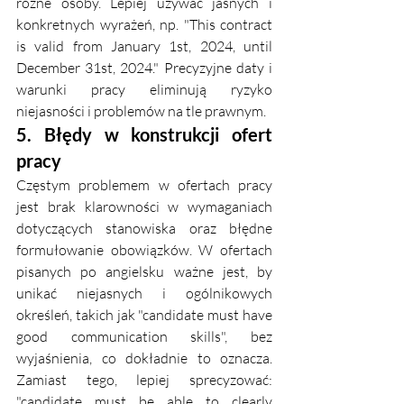
różne osoby. Lepiej używać jasnych i 
konkretnych wyrażeń, np. "This contract 
is valid from January 1st, 2024, until 
December 31st, 2024." Precyzyjne daty i 
warunki pracy eliminują ryzyko 
niejasności i problemów na tle prawnym.
5. Błędy w konstrukcji ofert 
pracy
Częstym problemem w ofertach pracy 
jest brak klarowności w wymaganiach 
dotyczących stanowiska oraz błędne 
formułowanie obowiązków. W ofertach 
pisanych po angielsku ważne jest, by 
unikać niejasnych i ogólnikowych 
określeń, takich jak "candidate must have 
good communication skills", bez 
wyjaśnienia, co dokładnie to oznacza. 
Zamiast tego, lepiej sprecyzować: 
"candidate must be able to clearly 