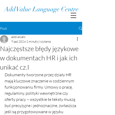
Add Value Language Centre
Post
addvaluelc
9 paź 2024
2 minut(y) czytania
Najczęstsze błędy językowe
w dokumentach HR i jak ich
unikać cz.I
Dokumenty tworzone przez działy HR 
mają kluczowe znaczenie w codziennym 
funkcjonowaniu firmy. Umowy o pracę, 
regulaminy, polityki wewnętrzne czy 
oferty pracy – wszystkie te teksty muszą 
być precyzyjne i jednoznaczne, zwłaszcza 
jeśli są przygotowywane w języku 