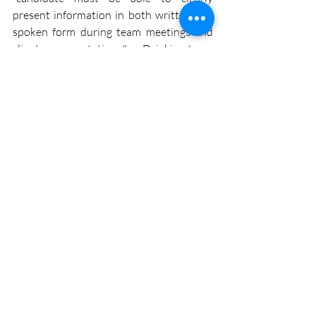
present information in both written and 
spoken form during team meetings and 
client presentations." Dzięki temu 
kandydaci będą mieli jasność, co od nich 
oczekuje firma.
A c.d.n.!
Ostatnie posty
Zobacz wszystkie