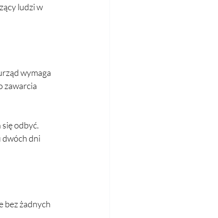
zący ludzi w 
 urząd wymaga 
o zawarcia 
 się odbyć.
u dwóch dni 
 bez żadnych 