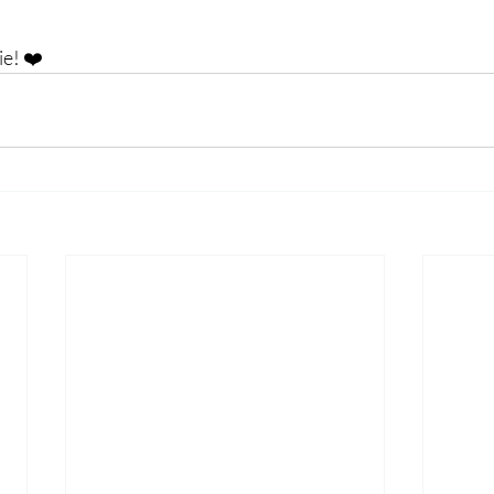
e! ❤️