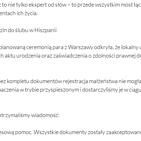
to nie tylko ekspert od słów – to przede wszystkim most łąc
ntach ich życia.
zin do ślubu w Hiszpanii
d planowaną ceremonią para z Warszawy odkryła, że lokalny
h aktu urodzenia oraz zaświadczenia o zdolności prawnej d
 bez kompletu dokumentów rejestracja małżeństwa nie mogła
czenia w trybie przyspieszonym i dostarczyliśmy je w ciąg
 otrzymaliśmy wiadomość:
esową pomoc. Wszystkie dokumenty zostały zaakceptowane