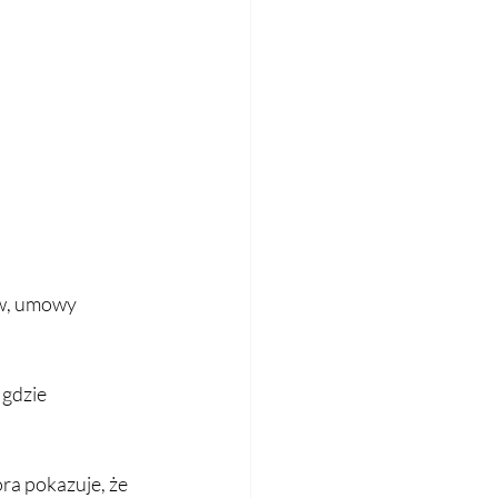
ów, umowy 
 gdzie 
tóra pokazuje, że 