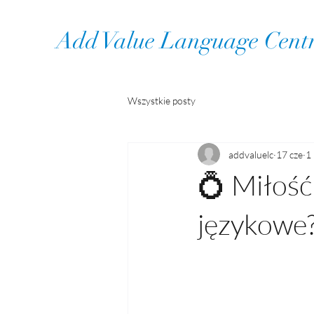
Add Value Language Cent
Wszystkie posty
addvaluelc
17 cze
1 
💍 Miłość 
językowe?