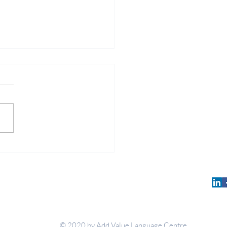
związało problem pisania
sowych maili po angielsku.
Add Value Language Centre
© 2020 by Add Value Language Centre