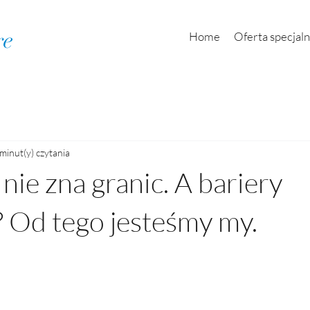
re
Home
Oferta specjal
minut(y) czytania
nie zna granic. A bariery
 Od tego jesteśmy my.