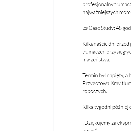
profesjonalny tłumacz 
najważniejszych mome
📜 Case Study: 48 god
Kilkanaście dni prze
tłumaczeń przysięgłyc
małżeństwa.
Termin był napięty, a
Przygotowaliśmy tłuma
roboczych.
Kilka tygodni później
„Dziękujemy za ekspr
uwag.”