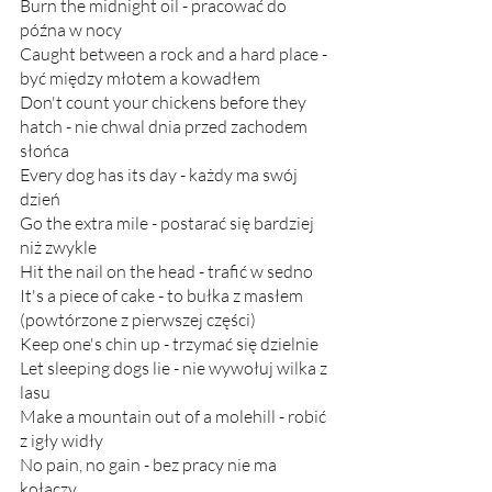
Burn the midnight oil - pracować do 
późna w nocy
Caught between a rock and a hard place - 
być między młotem a kowadłem
Don't count your chickens before they 
hatch - nie chwal dnia przed zachodem 
słońca
Every dog has its day - każdy ma swój 
dzień
Go the extra mile - postarać się bardziej 
niż zwykle
Hit the nail on the head - trafić w sedno
It's a piece of cake - to bułka z masłem 
(powtórzone z pierwszej części)
Keep one's chin up - trzymać się dzielnie
Let sleeping dogs lie - nie wywołuj wilka z 
lasu
Make a mountain out of a molehill - robić 
z igły widły
No pain, no gain - bez pracy nie ma 
kołaczy