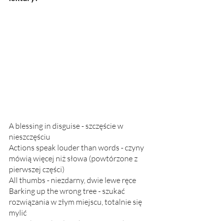
A blessing in disguise - szczęście w 
nieszczęściu
Actions speak louder than words - czyny 
mówią więcej niż słowa (powtórzone z 
pierwszej części)
All thumbs - niezdarny, dwie lewe ręce
Barking up the wrong tree - szukać 
rozwiązania w złym miejscu, totalnie się 
mylić