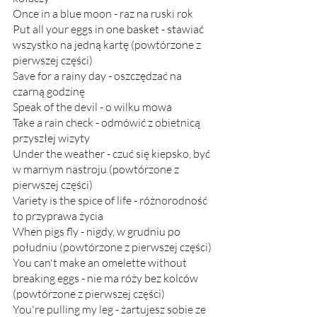
Once in a blue moon - raz na ruski rok
Put all your eggs in one basket - stawiać 
wszystko na jedną kartę (powtórzone z 
pierwszej części)
Save for a rainy day - oszczędzać na 
czarną godzinę
Speak of the devil - o wilku mowa
Take a rain check - odmówić z obietnicą 
przyszłej wizyty
Under the weather - czuć się kiepsko, być 
w marnym nastroju (powtórzone z 
pierwszej części)
Variety is the spice of life - różnorodność 
to przyprawa życia
When pigs fly - nigdy, w grudniu po 
południu (powtórzone z pierwszej części)
You can't make an omelette without 
breaking eggs - nie ma róży bez kolców 
(powtórzone z pierwszej części)
You're pulling my leg - żartujesz sobie ze 