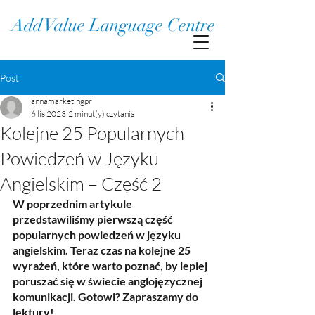
Add Value Language Centre
Post
annamarketingpr
6 lis 2023
2 minut(y) czytania
Kolejne 25 Popularnych
Powiedzeń w Języku
Angielskim – Część 2
W poprzednim artykule 
przedstawiliśmy pierwszą część 
popularnych powiedzeń w języku 
angielskim. Teraz czas na kolejne 25 
wyrażeń, które warto poznać, by lepiej 
poruszać się w świecie anglojęzycznej 
komunikacji. Gotowi? Zapraszamy do 
lektury!