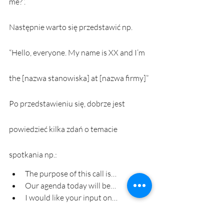
me?”.
Następnie warto się przedstawić np.
“Hello, everyone. My name is XX and I’m 
the [nazwa stanowiska] at [nazwa firmy]”
Po przedstawieniu się, dobrze jest 
powiedzieć kilka zdań o temacie 
spotkania np.:
The purpose of this call is…
Our agenda today will be…
I would like your input on…
I’ll be asking questions about…