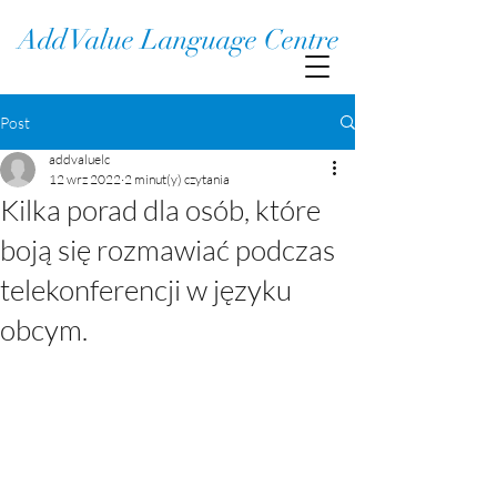
Add Value Language Centre
Post
addvaluelc
12 wrz 2022
2 minut(y) czytania
Kilka porad dla osób, które
boją się rozmawiać podczas
telekonferencji w języku
obcym.