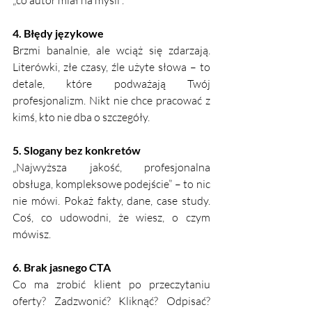
„co autor miał na myśli”.
4. Błędy językowe
Brzmi banalnie, ale wciąż się zdarzają. 
Literówki, złe czasy, źle użyte słowa – to 
detale, które podważają Twój 
profesjonalizm. Nikt nie chce pracować z 
kimś, kto nie dba o szczegóły.
5. Slogany bez konkretów
„Najwyższa jakość, profesjonalna 
obsługa, kompleksowe podejście” – to nic 
nie mówi. Pokaż fakty, dane, case study. 
Coś, co udowodni, że wiesz, o czym 
mówisz.
6. Brak jasnego CTA
Co ma zrobić klient po przeczytaniu 
oferty? Zadzwonić? Kliknąć? Odpisać? 