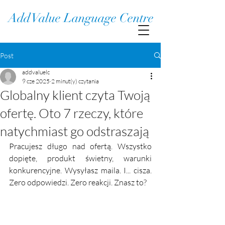
Add Value Language Centre
Post
addvaluelc
9 cze 2025
2 minut(y) czytania
Globalny klient czyta Twoją
ofertę. Oto 7 rzeczy, które
natychmiast go odstraszają
Pracujesz długo nad ofertą. Wszystko 
dopięte, produkt świetny, warunki 
konkurencyjne. Wysyłasz maila. I... cisza. 
Zero odpowiedzi. Zero reakcji. Znasz to?