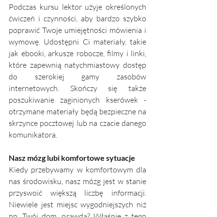
Podczas kursu lektor użyje określonych 
ćwiczeń i czynności, aby bardzo szybko 
poprawić Twoje umiejętności mówienia i 
wymowę. Udostępni Ci materiały, takie 
jak ebooki, arkusze robocze, filmy i linki, 
które zapewnią natychmiastowy dostęp 
do szerokiej gamy zasobów 
internetowych. Skończy się także 
poszukiwanie zaginionych kserówek - 
otrzymane materiały będą bezpieczne na 
skrzynce pocztowej lub na czacie danego 
komunikatora. 
Nasz mózg lubi komfortowe sytuacje
Kiedy przebywamy w komfortowym dla 
nas środowisku, nasz mózg jest w stanie 
przyswoić większą liczbę informacji. 
Niewiele jest miejsc wygodniejszych niż 
np. Twój dom, prawda? Właśnie z tego 