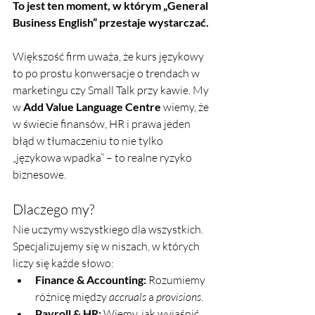
To jest ten moment, w którym „General 
Business English” przestaje wystarczać.
Większość firm uważa, że kurs językowy 
to po prostu konwersacje o trendach w 
marketingu czy Small Talk przy kawie. My 
w 
Add Value Language Centre
 wiemy, że 
w świecie finansów, HR i prawa jeden 
błąd w tłumaczeniu to nie tylko 
„językowa wpadka” – to realne ryzyko 
biznesowe.
Dlaczego my?
Nie uczymy wszystkiego dla wszystkich. 
Specjalizujemy się w niszach, w których 
liczy się każde słowo:
Finance & Accounting:
 Rozumiemy 
różnicę między 
accruals
 a 
provisions
.
Payroll & HR:
 Wiemy, jak wyjaśnić 