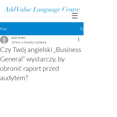
Add Value Language Centre
Post
addvaluelc
25 kwi
1 minut(y) czytania
Czy Twój angielski „Business
General” wystarczy, by
obronić raport przed
audytem?