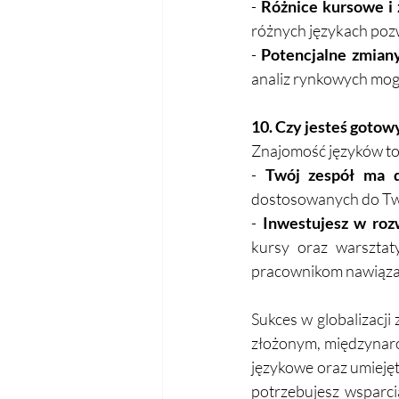
- 
Różnice kursowe i 
różnych językach pozw
- 
Potencjalne zmiany
analiz rynkowych mogą
10. Czy jesteś gotow
Znajomość języków to 
- 
Twój zespół ma 
dostosowanych do Twoje
- 
Inwestujesz w roz
kursy oraz warsztat
pracownikom nawiązać
Sukces w globalizacji 
złożonym, międzynar
językowe oraz umiejęt
potrzebujesz wsparci