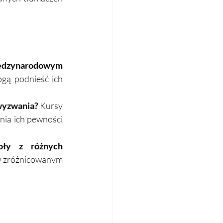
dzynarodowym 
gą podnieść ich 
 wyzwania?
 Kursy 
ia ich pewności 
ły z różnych 
w zróżnicowanym 