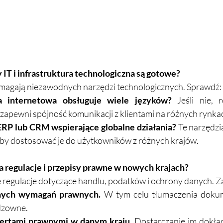
IT i infrastruktura technologiczna są gotowe?  
magają niezawodnych narzędzi technologicznych. Sprawdź: 
a internetowa obsługuje wiele języków?
 Jeśli nie, 
zapewni spójność komunikacji z klientami na różnych rynkac
RP lub CRM wspierające globalne działania?
 Te narzędz
, aby dostosować je do użytkowników z różnych krajów.  
a regulacje i przepisy prawne w nowych krajach?  
regulacje dotyczące handlu, podatków i ochrony danych. Zad
lnych wymagań prawnych.
 W tym celu tłumaczenia dokum
zowne.  
ertami prawnymi w danym kraju.
 Dostarczanie im dokła