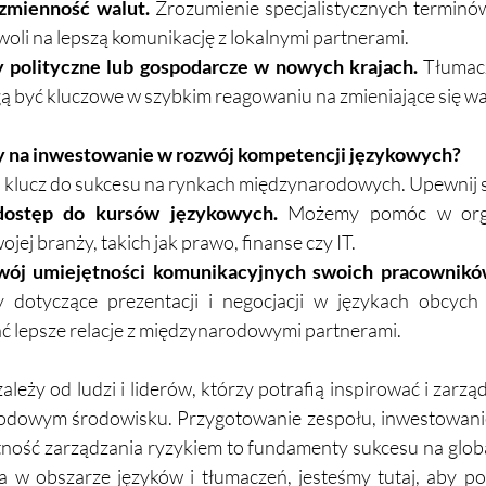
zmienność walut.
 Zrozumienie specjalistycznych terminó
oli na lepszą komunikację z lokalnymi partnerami.  
 polityczne lub gospodarcze w nowych krajach. 
Tłumacz
 być kluczowe w szybkim reagowaniu na zmieniające się war
y na inwestowanie w rozwój kompetencji językowych?  
klucz do sukcesu na rynkach międzynarodowych. Upewnij się
dostęp do kursów językowych.
 Możemy pomóc w organ
j branży, takich jak prawo, finanse czy IT.  
wój umiejętności komunikacyjnych swoich pracownikó
y dotyczące prezentacji i negocjacji w językach obcych
 lepsze relacje z międzynarodowymi partnerami.  
zależy od ludzi i liderów, którzy potrafią inspirować i zarz
odowym środowisku. Przygotowanie zespołu, inwestowanie
ność zarządzania ryzykiem to fundamenty sukcesu na globaln
a w obszarze języków i tłumaczeń, jesteśmy tutaj, aby p