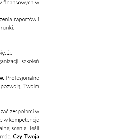
w finansowych w 
enia raportów i 
unki.  
, że:  
izacji szkoleń 
w. 
Profesjonalne 
 pozwolą Twoim 
ądzać zespołami w 
 w kompetencje 
ej scenie. Jeśli 
omóc. 
Czy Twoja 