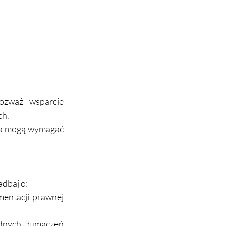
 
rozważ wsparcie 
h.  
ia mogą wymagać 
baj o:  
entacji prawnej 
dnych tłumaczeń 