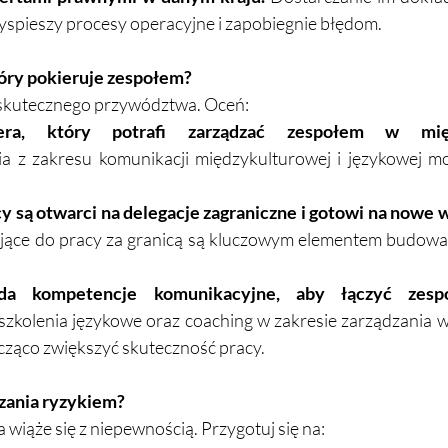
spieszy procesy operacyjne i zapobiegnie błędom.  
tóry pokieruje zespołem?  
skutecznego przywództwa. Oceń:  
ra, który potrafi zarządzać zespołem w mię
ia z zakresu komunikacji międzykulturowej i językowej mo
y są otwarci na delegacje zagraniczne i gotowi na nowe
ące do pracy za granicą są kluczowym elementem budowan
ada kompetencje komunikacyjne, aby łączyć zespo
 szkolenia językowe oraz coaching w zakresie zarządzania 
ząco zwiększyć skuteczność pracy.  
zania ryzykiem?  
wiąże się z niepewnością. Przygotuj się na:  