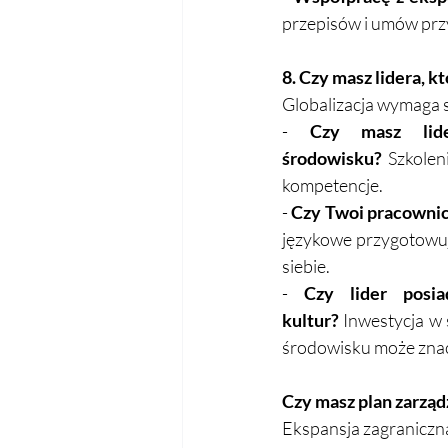
przepisów i umów przy
8. Czy masz lidera, k
Globalizacja wymaga 
- 
Czy masz lide
środowisku?
 Szkolen
kompetencje.  
- 
Czy Twoi pracownic
językowe przygotowuj
siebie.  
- 
Czy lider posi
kultur?
 Inwestycja w
środowisku może znac
Czy masz plan zarząd
Ekspansja zagraniczna 