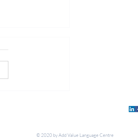
łość nie zna granic. A
ery językowe? Od tego
eśmy my.
Add Value Language Centre
© 2020 by Add Value Language Centre