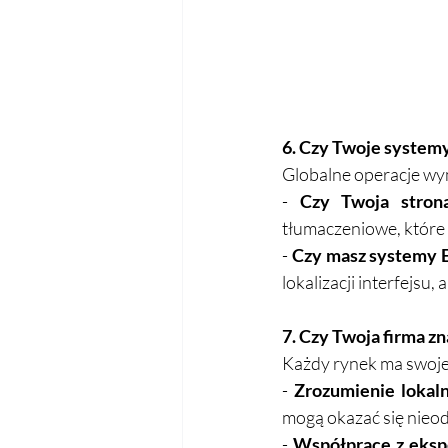
6. Czy Twoje systemy 
Globalne operacje wy
- 
Czy Twoja stron
tłumaczeniowe, które 
- 
Czy masz systemy E
lokalizacji interfejsu
7. Czy Twoja firma zn
Każdy rynek ma swoje 
- 
Zrozumienie loka
mogą okazać się nieod
- 
Współpracę z eksp