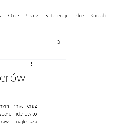
na
O nas
Usługi
Referencje
Blog
Kontakt
derów –
nym firmy. Teraz 
ołu i liderów to 
awet najlepsza 