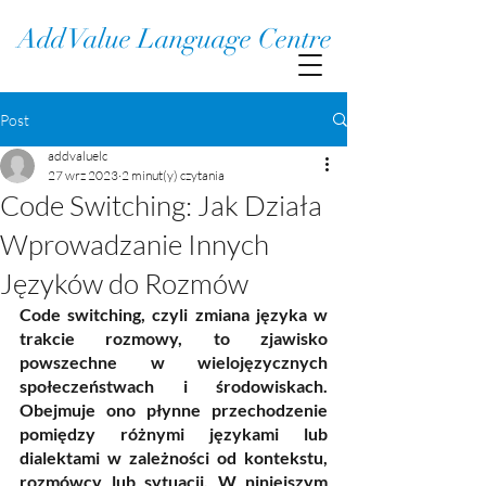
Add Value Language Centre
Post
addvaluelc
27 wrz 2023
2 minut(y) czytania
Code Switching: Jak Działa
Wprowadzanie Innych
Języków do Rozmów
Code switching, czyli zmiana języka w 
trakcie rozmowy, to zjawisko 
powszechne w wielojęzycznych 
społeczeństwach i środowiskach. 
Obejmuje ono płynne przechodzenie 
pomiędzy różnymi językami lub 
dialektami w zależności od kontekstu, 
rozmówcy lub sytuacji. W niniejszym 