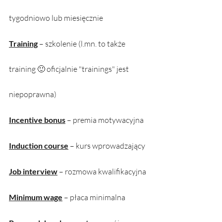
tygodniowo lub miesięcznie
Training
 – szkolenie (l.mn. to także 
training 🙂 oficjalnie "trainings" jest 
niepoprawna)
Incentive bonus
 – premia motywacyjna
Induction course
 – kurs wprowadzający
Job interview
 – rozmowa kwalifikacyjna
Minimum wage
 – płaca minimalna