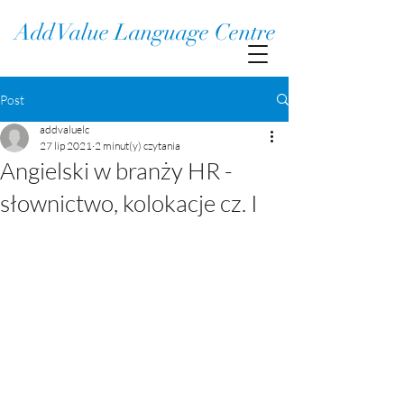
Add Value Language Centre
Post
addvaluelc
27 lip 2021
2 minut(y) czytania
Angielski w branży HR -
słownictwo, kolokacje cz. I