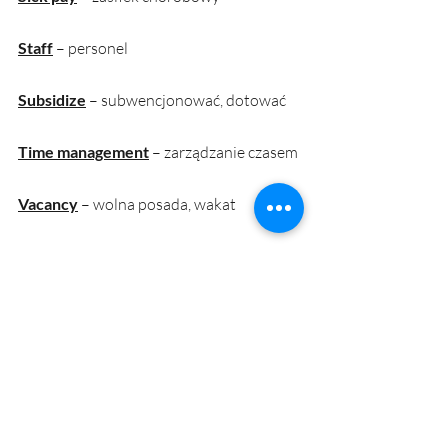
Staff
 – personel
Subsidize
 – subwencjonować, dotować
Time management
 – zarządzanie czasem
Vacancy
 – wolna posada, wakat
Jeśli jesteście zainteresowani 
poszerzaniem słownictwa lub zależy 