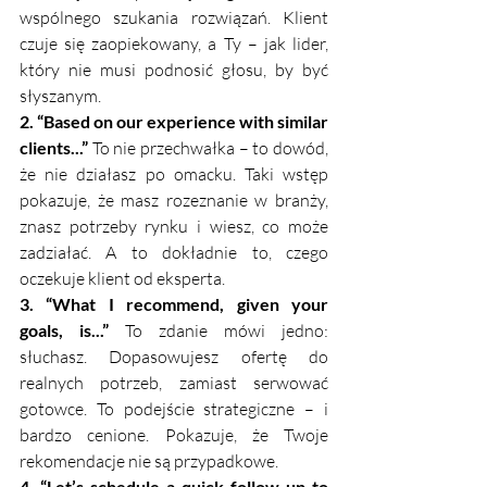
wspólnego szukania rozwiązań. Klient 
czuje się zaopiekowany, a Ty – jak lider, 
który nie musi podnosić głosu, by być 
słyszanym.
2. “Based on our experience with similar 
clients...”
 To nie przechwałka – to dowód, 
że nie działasz po omacku. Taki wstęp 
pokazuje, że masz rozeznanie w branży, 
znasz potrzeby rynku i wiesz, co może 
zadziałać. A to dokładnie to, czego 
oczekuje klient od eksperta.
3. “What I recommend, given your 
goals, is...”
 To zdanie mówi jedno: 
słuchasz. Dopasowujesz ofertę do 
realnych potrzeb, zamiast serwować 
gotowce. To podejście strategiczne – i 
bardzo cenione. Pokazuje, że Twoje 
rekomendacje nie są przypadkowe.
4. “Let’s schedule a quick follow-up to 