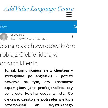
Add Value Language Centre
Post
addvaluelc
16 cze 2025
2 minut(y) czytania
5 angielskich zwrotów, które
robią z Ciebie lidera w
oczach klienta
To, jak komunikujesz się z klientem – 
szczególnie po angielsku – potrafi 
zaważyć na tym, czy zostaniesz 
zapamiętany jako profesjonalista, czy 
po prostu kolejna osoba z listy. Co 
ciekawe, często nie potrzeba wielkich 
przemówień ani wyszukanego 