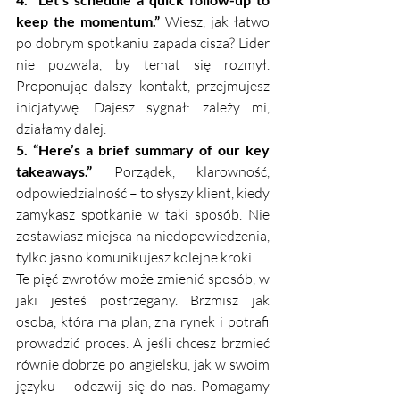
keep the momentum.”
 Wiesz, jak łatwo 
po dobrym spotkaniu zapada cisza? Lider 
nie pozwala, by temat się rozmył. 
Proponując dalszy kontakt, przejmujesz 
inicjatywę. Dajesz sygnał: zależy mi, 
działamy dalej.
5. “Here’s a brief summary of our key 
takeaways.”
 Porządek, klarowność, 
odpowiedzialność – to słyszy klient, kiedy 
zamykasz spotkanie w taki sposób. Nie 
zostawiasz miejsca na niedopowiedzenia, 
tylko jasno komunikujesz kolejne kroki.
Te pięć zwrotów może zmienić sposób, w 
jaki jesteś postrzegany. Brzmisz jak 
osoba, która ma plan, zna rynek i potrafi 
prowadzić proces. A jeśli chcesz brzmieć 
równie dobrze po angielsku, jak w swoim 
języku – odezwij się do nas. Pomagamy 