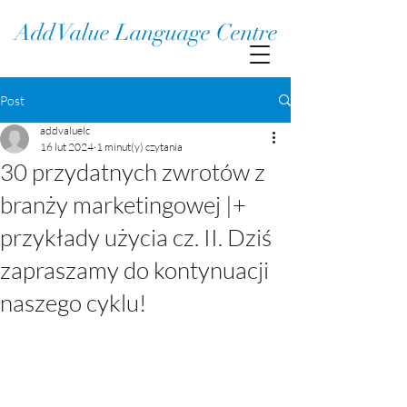
Add Value Language Centre
Post
addvaluelc
16 lut 2024
1 minut(y) czytania
30 przydatnych zwrotów z
branży marketingowej |+
przykłady użycia cz. II. Dziś
zapraszamy do kontynuacji
naszego cyklu!