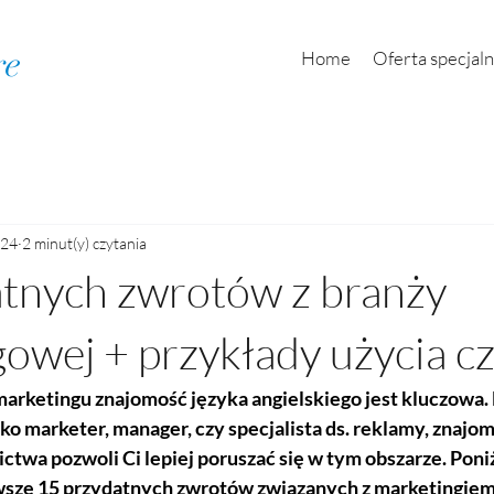
re
Home
Oferta specjal
024
2 minut(y) czytania
tnych zwrotów z branży
owej + przykłady użycia cz.
marketingu znajomość języka angielskiego jest kluczowa. 
ako marketer, manager, czy specjalista ds. reklamy, znajom
ctwa pozwoli Ci lepiej poruszać się w tym obszarze. Poniż
sze 15 przydatnych zwrotów związanych z marketingiem, 