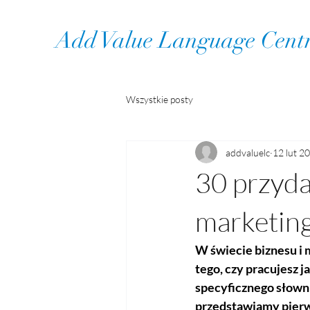
Add Value Language Cent
Wszystkie posty
addvaluelc
12 lut 2
30 przyda
marketing
W świecie biznesu i 
tego, czy pracujesz j
specyficznego słowni
przedstawiamy pierw