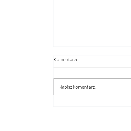
Komentarze
Napisz komentarz...
"In black and white" - skąd
wzięło się to pojęcie i jak
stosować je w biznesie?
ul. Obozowa 20/U11, 01-161 Warszawa