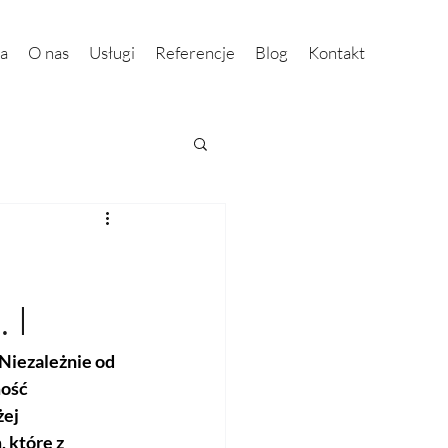
na
O nas
Usługi
Referencje
Blog
Kontakt
 I
Niezależnie od 
ość 
ej 
które z 