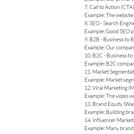
7. Call to Action (CTA
Example: The website sh
8. SEO - Search Engi
Example: Good SEO pra
9. B2B - Business to B
Example: Our company 
10. B2C - Business to
Example: B2C companie
11. Market Segmentat
Example: Market segmen
12. Viral Marketing (
Example: The video wen
13. Brand Equity (War
Example: Building bra
14. Influencer Market
Example: Many brands 