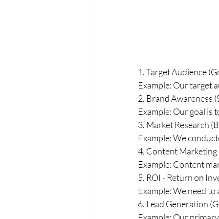
1. Target Audience (
Example: Our target a
2. Brand Awareness 
Example: Our goal is 
3. Market Research (
Example: We conducte
4. Content Marketing 
Example: Content mark
5. ROI - Return on Inv
Example: We need to a
6. Lead Generation (
Example: Our primary 