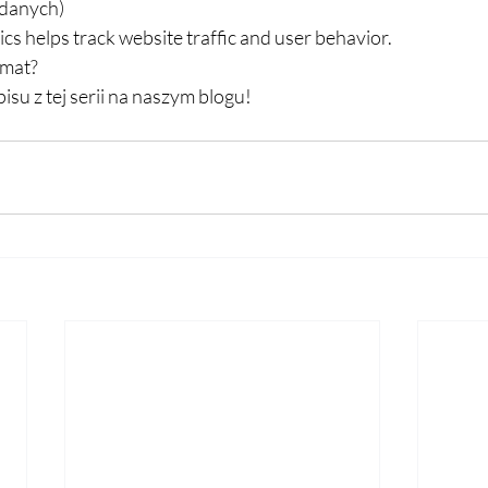
 danych)
cs helps track website traffic and user behavior.
mat? 
isu z tej serii na naszym blogu!