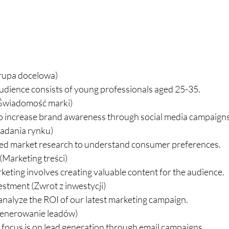
Grupa docelowa)
udience consists of young professionals aged 25-35.
(Świadomość marki)
to increase brand awareness through social media campaigns
Badania rynku)
d market research to understand consumer preferences.
(Marketing treści)
eting involves creating valuable content for the audience.
estment (Zwrot z inwestycji)
nalyze the ROI of our latest marketing campaign.
Generowanie leadów)
focus is on lead generation through email campaigns.